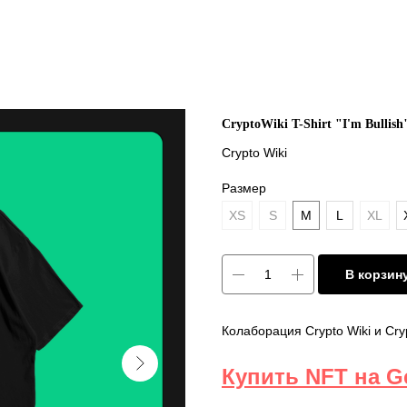
CryptoWiki T-Shirt "I'm Bullish
Crypto Wiki
Размер
XS
S
M
L
XL
В корзин
Колаборация Crypto Wiki и Cry
Купить NFT на G