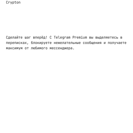
Crypton
В корзину
Сделайте шаг вперёд! С Telegram Premium вы выделяетесь в
переписках, блокируете нежелательные сообщения и получаете
максимум от любимого мессенджера.