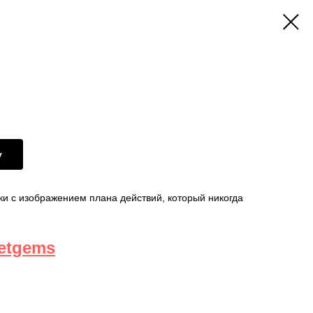
у
и с изображением плана действий, который никогда
etgems