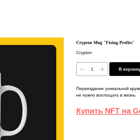
Crypton Mug "Fixing Profits"
Crypton
В корзин
Переиздание уникальной кружк
не нужно воплощать в жизнь.
Купить NFT на G